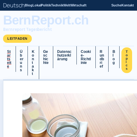
Deutsch
Blog
Lokal
Politik
Technik
Welt
Wirtschaft
Suche
Kontakt
BernReport.ch
Bernreport Tagesbericht
LEITFADEN
St
Ü
K
Ge
Datensc
Cooki
R
B
T
ar
b
o
sc
hutzerkl
e-
un
l
o
p
ts
er
n
hic
ärung
Richtl
db
o
i
eit
u
t
hte
inie
ri
g
c
e
n
a
ef
s
s
k
t