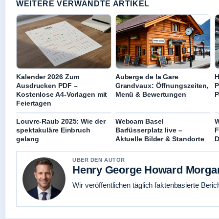
WEITERE VERWANDTE ARTIKEL
Kalender 2026 Zum
Auberge de la Gare
H
Ausdrucken PDF –
Grandvaux: Öffnungszeiten,
P
Kostenlose A4-Vorlagen mit
Menü & Bewertungen
P
Feiertagen
Louvre-Raub 2025: Wie der
Webcam Basel
W
spektakuläre Einbruch
Barfüsserplatz live –
F
gelang
Aktuelle Bilder & Standorte
D
UBER DEN AUTOR
Henry George Howard Morga
Wir veröffentlichen täglich faktenbasierte Beric