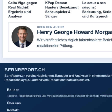
Celta Vigo gegen
KPop Demon
Le cœur a ses
Real Madrid:
Hunters Besetzung:
raisons:
Ergebnis und
Schauspieler &
Bedeutung, Serie
Analyse
Sänger
und Kultspruch
UBER DEN AUTOR
Henry George Howard Morga
Wir veröffentlichen täglich faktenbasierte Beric
redaktioneller Prüfung.
BERNREPORT.CH
BernReport.ch vereint Nachrichten, Ratgeber und Analysen in einem moder
Redaktionslayout. Laufend vom Redaktionsteam aktualisiert.
Beliebt
Tagliche Redaktionsbriefings und Vertrauensressourcen, kuratiert fur schnelle Verifikatio
Über uns
Kontakt