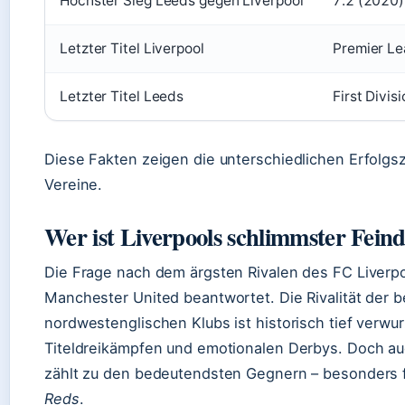
Höchster Sieg Leeds gegen Liverpool
7:2 (2020)
Letzter Titel Liverpool
Premier L
Letzter Titel Leeds
First Divi
Diese Fakten zeigen die unterschiedlichen Erfolgs
Vereine.
Wer ist Liverpools schlimmster Fein
Die Frage nach dem ärgsten Rivalen des FC Liverpoo
Manchester United beantwortet. Die Rivalität der 
nordwestenglischen Klubs ist historisch tief verwur
Titeldreikämpfen und emotionalen Derbys. Doch a
zählt zu den bedeutendsten Gegnern – besonders f
Reds
.