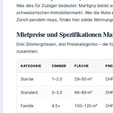
Was dies für Zuzüger bedeutet: Martigny bietet ei
schweizerischen Immobilienmarkt. Wer die Ruhe ei
Zürich pendeln muss, findet hier solide Wohnunge
Mietpreise und Spezifikationen Ma
Drei Zimmergrössen, drei Preiskategorien – die f
zusammen.
KATEGORIE
ZIMMER
FLÄCHE
PRE
Starter
1–2.5
29–50 m²
CHF
Standard
3–3.5
66–89 m²
CHF
Familie
4.5+
100–120 m²
CHF