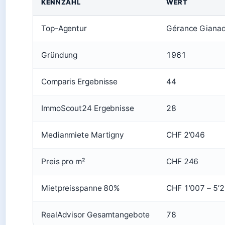
KENNZAHL
WERT
Top-Agentur
Gérance Giana
Gründung
1961
Comparis Ergebnisse
44
ImmoScout24 Ergebnisse
28
Medianmiete Martigny
CHF 2’046
Preis pro m²
CHF 246
Mietpreisspanne 80%
CHF 1’007 – 5’
RealAdvisor Gesamtangebote
78