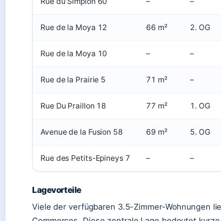
Rue du Simplon 60
–
–
Rue de la Moya 12
66 m²
2. OG
Rue de la Moya 10
–
–
Rue de la Prairie 5
71 m²
–
Rue Du Praillon 18
77 m²
1. OG
Avenue de la Fusion 58
69 m²
5. OG
Rue des Petits-Epineys 7
–
–
Lagevorteile
Viele der verfügbaren 3.5-Zimmer-Wohnungen li
Commerces. Diese zentrale Lage bedeutet kurze 