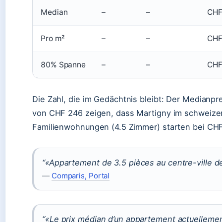
Median
–
–
CHF
Pro m²
–
–
CHF
80% Spanne
–
–
CHF
Die Zahl, die im Gedächtnis bleibt: Der Medianp
von CHF 246 zeigen, dass Martigny im schweizeri
Familienwohnungen (4.5 Zimmer) starten bei CHF
“«Appartement de 3.5 pièces au centre-ville d
—
Comparis, Portal
“«Le prix médian d’un appartement actuellemen