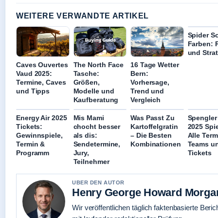
WEITERE VERWANDTE ARTIKEL
Spider So
Farben: 
und Stra
Caves Ouvertes
The North Face
16 Tage Wetter
Vaud 2025:
Tasche:
Bern:
Termine, Caves
Größen,
Vorhersage,
und Tipps
Modelle und
Trend und
Kaufberatung
Vergleich
Energy Air 2025
Mis Mami
Was Passt Zu
Spengler
Tickets:
chocht besser
Kartoffelgratin
2025 Spie
Gewinnspiele,
als dis:
– Die Besten
Alle Term
Termin &
Sendetermine,
Kombinationen
Teams u
Programm
Jury,
Tickets
Teilnehmer
UBER DEN AUTOR
Henry George Howard Morga
Wir veröffentlichen täglich faktenbasierte Beric