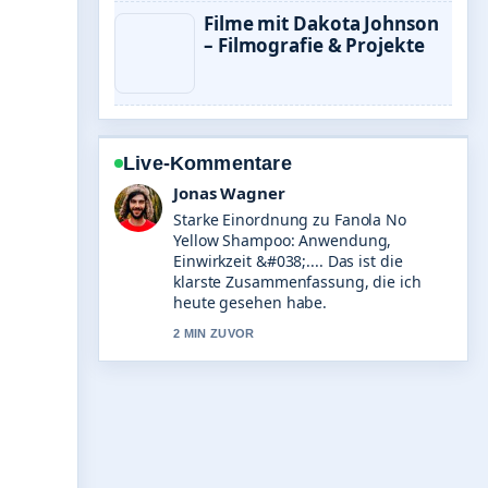
Filme mit Dakota Johnson
– Filmografie & Projekte
Live-Kommentare
Lena Schmidt
Verfolge St. Beatus-Höhlen:
Besichtigung, Preise &#038; Tipps
2025 genau – schaetze den
ausgewogenen Ton hier.
4 MIN ZUVOR