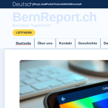
Deutsch
Blog
Lokal
Politik
Technik
Welt
Wirtschaft
BernReport.ch
Bernreport Tagesbericht
LEITFADEN
Startseite
Über uns
Kontakt
Geschichte
Da