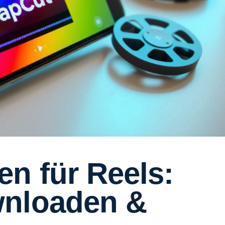
n für Reels:
wnloaden &