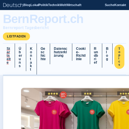
Deutsch
Blog
Lokal
Politik
Technik
Welt
Wirtschaft
Suche
Kontakt
BernReport.ch
Bernreport Tagesbericht
LEITFADEN
St
Ü
K
Ge
Datensc
Cooki
R
B
T
ar
b
o
sc
hutzerkl
e-
un
l
o
p
ts
er
n
hic
ärung
Richtl
db
o
i
eit
u
t
hte
inie
ri
g
c
e
n
a
ef
s
s
k
t