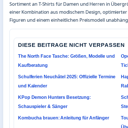
Sortiment an T-Shirts für Damen und Herren in Übergrö
einer Kombination aus modischem Design, optimierter 
Figuren und einem einheitlichen Preismodell unabhäng
DIESE BEITRAGE NICHT VERPASSEN
The North Face Tasche: Größen, Modelle und
Ope
Kaufberatung
Tic
Schulferien Neuchâtel 2025: Offizielle Termine
Hap
und Kalender
Rab
KPop Demon Hunters Besetzung:
Sch
Schauspieler & Sänger
Ste
Kombucha brauen: Anleitung für Anfänger
Tou
Übe