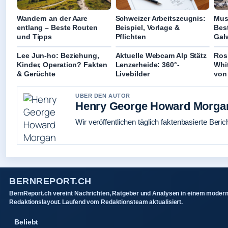
Wandern an der Aare
Schweizer Arbeitszeugnis:
Mus
entlang – Beste Routen
Beispiel, Vorlage &
Best
und Tipps
Pflichten
Gal
Lee Jun-ho: Beziehung,
Aktuelle Webcam Alp Stätz
Ros
Kinder, Operation? Fakten
Lenzerheide: 360°-
Whit
& Gerüchte
Livebilder
von
UBER DEN AUTOR
Henry George Howard Morga
Wir veröffentlichen täglich faktenbasierte Beric
BERNREPORT.CH
BernReport.ch vereint Nachrichten, Ratgeber und Analysen in einem moder
Redaktionslayout. Laufend vom Redaktionsteam aktualisiert.
Beliebt