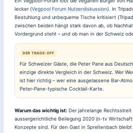
Ein Vegpool-Forum lobt die veganen Burger von Ha
lecker (
Vegpool Forum Nutzerdiskussion
). In Tripa
Bestuhlung und unbequeme Tische kritisiert (Tripa
zwischen beiden hängt stark davon ab, ob Nachhalti
Vordergrund steht – und ob man in der Schweiz ode
DER TRADE-OFF
Für Schweizer Gäste, die Peter Pane aus Deutsch
einzige direkte Vergleich in der Schweiz. Wer Wer
ist hier richtig – wer eine ausgelassene Bar-Atmo
Peter-Pane-typische Cocktail-Karte.
Warum das wichtig ist:
Der jahrelange Rechtsstreit
aussergerichtliche Beilegung 2020 (n-tv Wirtschafts
Konzepte sind. Für den Gast in Spreitenbach bleibt 