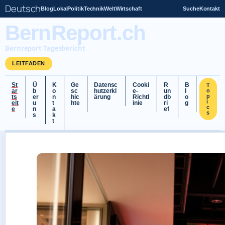
Deutsch
Blog
Lokal
Politik
Technik
Welt
Wirtschaft
Suche
Kontakt
BernReport.ch
Bernreport Tagesbericht
LEITFADEN
St
Ü
K
Ge
Datensc
Cooki
R
B
T
ar
b
o
sc
hutzerkl
e-
un
l
o
p
ts
er
n
hic
ärung
Richtl
db
o
i
eit
u
t
hte
inie
ri
g
c
e
n
a
ef
s
s
k
t