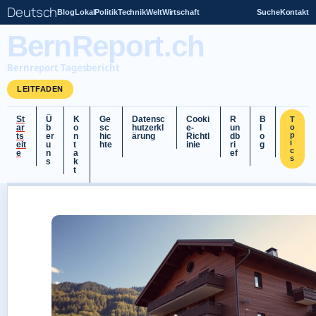
Deutsch
Blog
Lokal
Politik
Technik
Welt
Wirtschaft
Suche
Kontakt
BernReport.ch
Bernreport Tagesbericht
LEITFADEN
St
Ü
K
Ge
Datensc
Cooki
R
B
T
ar
b
o
sc
hutzerkl
e-
un
l
o
p
ts
er
n
hic
ärung
Richtl
db
o
i
eit
u
t
hte
inie
ri
g
c
e
n
a
ef
s
s
k
t