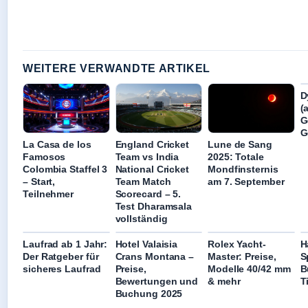
WEITERE VERWANDTE ARTIKEL
D
(
G
G
La Casa de los
England Cricket
Lune de Sang
Famosos
Team vs India
2025: Totale
Colombia Staffel 3
National Cricket
Mondfinsternis
– Start,
Team Match
am 7. September
Teilnehmer
Scorecard – 5.
Test Dharamsala
vollständig
Laufrad ab 1 Jahr:
Hotel Valaisia
Rolex Yacht-
H
Der Ratgeber für
Crans Montana –
Master: Preise,
S
sicheres Laufrad
Preise,
Modelle 40/42 mm
B
Bewertungen und
& mehr
T
Buchung 2025