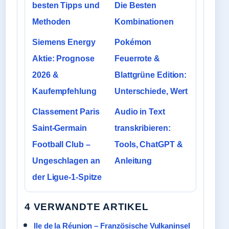
besten Tipps und
Die Besten
Methoden
Kombinationen
Siemens Energy
Pokémon
Aktie: Prognose
Feuerrote &
2026 &
Blattgrüne Edition:
Kaufempfehlung
Unterschiede, Wert
Classement Paris
Audio in Text
Saint-Germain
transkribieren:
Football Club –
Tools, ChatGPT &
Ungeschlagen an
Anleitung
der Ligue-1-Spitze
4 VERWANDTE ARTIKEL
Ile de la Réunion – Französische Vulkaninsel