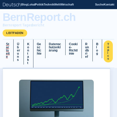
Deutsch
Blog
Lokal
Politik
Technik
Welt
Wirtschaft
Suche
Kontakt
BernReport.ch
Bernreport Tagesbericht
LEITFADEN
St
Ü
K
Ge
Datensc
Cooki
R
B
T
ar
b
o
sc
hutzerkl
e-
un
l
o
p
ts
er
n
hic
ärung
Richtl
db
o
i
eit
u
t
hte
inie
ri
g
c
e
n
a
ef
s
s
k
t