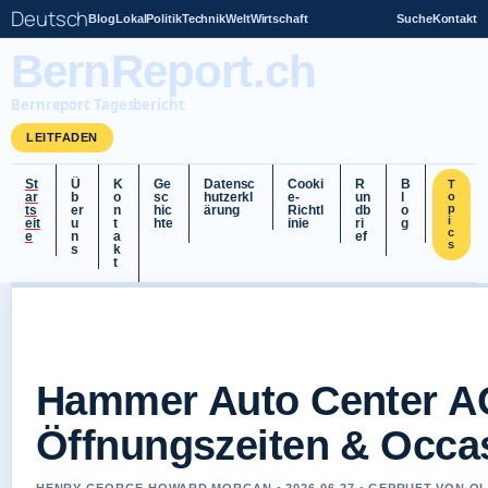
Deutsch
Blog
Lokal
Politik
Technik
Welt
Wirtschaft
Suche
Kontakt
BernReport.ch
Bernreport Tagesbericht
LEITFADEN
St
Ü
K
Ge
Datensc
Cooki
R
B
T
ar
b
o
sc
hutzerkl
e-
un
l
o
p
ts
er
n
hic
ärung
Richtl
db
o
i
eit
u
t
hte
inie
ri
g
c
e
n
a
ef
s
s
k
t
Hammer Auto Center AG
Öffnungszeiten & Occa