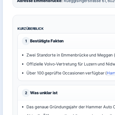
Adresse Emmenbrücke:
Rüeggisingerstrasse 61, 6
KURZÜBERBLICK
Bestätigte Fakten
1
Zwei Standorte in Emmenbrücke und Meggen 
Offizielle Volvo-Vertretung für Luzern und Nid
Über 100 geprüfte Occasionen verfügbar (
Ham
Was unklar ist
2
Das genaue Gründungsjahr der Hammer Auto Cen