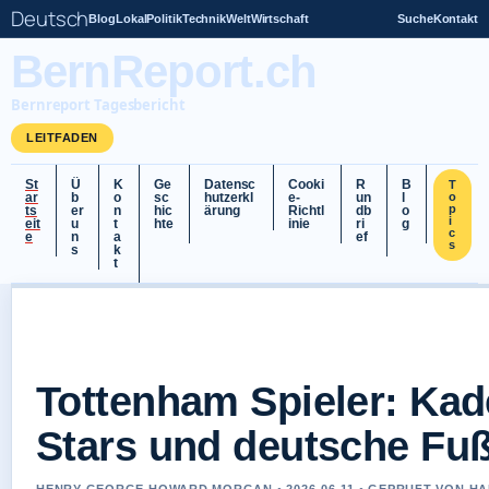
Deutsch
Blog
Lokal
Politik
Technik
Welt
Wirtschaft
Suche
Kontakt
BernReport.ch
Bernreport Tagesbericht
LEITFADEN
St
Ü
K
Ge
Datensc
Cooki
R
B
T
ar
b
o
sc
hutzerkl
e-
un
l
o
p
ts
er
n
hic
ärung
Richtl
db
o
i
eit
u
t
hte
inie
ri
g
c
e
n
a
ef
s
s
k
t
Tottenham Spieler: Kad
Stars und deutsche Fuß