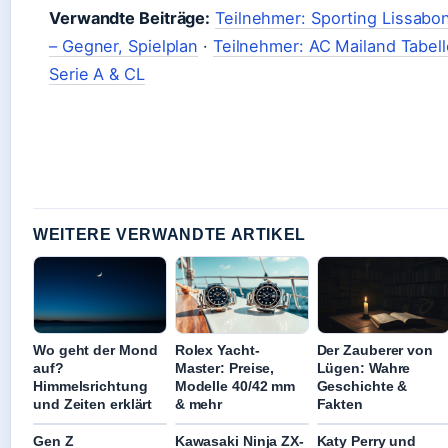
Verwandte Beiträge:
Teilnehmer: Sporting Lissabo
– Gegner, Spielplan
·
Teilnehmer: AC Mailand Tabel
Serie A & CL
WEITERE VERWANDTE ARTIKEL
Wo geht der Mond
Rolex Yacht-
Der Zauberer von
auf?
Master: Preise,
Lügen: Wahre
Himmelsrichtung
Modelle 40/42 mm
Geschichte &
und Zeiten erklärt
& mehr
Fakten
Gen Z
Kawasaki Ninja ZX-
Katy Perry und