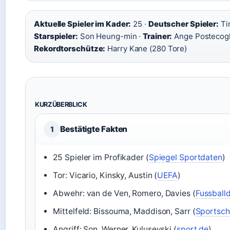
Aktuelle Spieler im Kader:
25 ·
Deutscher Spieler:
Ti
Starspieler:
Son Heung-min ·
Trainer:
Ange Postecogl
Rekordtorschütze:
Harry Kane (280 Tore)
KURZÜBERBLICK
Bestätigte Fakten
1
25 Spieler im Profikader (
Spiegel Sportdaten
)
Tor: Vicario, Kinsky, Austin (
UEFA
)
Abwehr: van de Ven, Romero, Davies (
Fussball
Mittelfeld: Bissouma, Maddison, Sarr (
Sportsc
Angriff: Son, Werner, Kulusevski (
sport.de
)