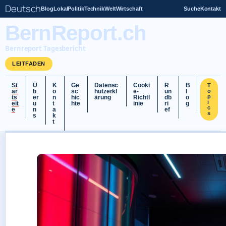
Deutsch
Blog
Lokal
Politik
Technik
Welt
Wirtschaft
Suche
Kontakt
BernReport.ch
Bernreport Tagesbericht
LEITFADEN
St
Ü
K
Ge
Datensc
Cooki
R
B
T
ar
b
o
sc
hutzerkl
e-
un
l
o
p
ts
er
n
hic
ärung
Richtl
db
o
i
eit
u
t
hte
inie
ri
g
c
e
n
a
ef
s
s
k
t