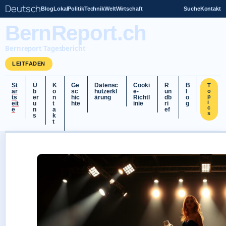
Deutsch
Blog
Lokal
Politik
Technik
Welt
Wirtschaft
Suche
Kontakt
BernReport.ch
Bernreport Tagesbericht
LEITFADEN
St
Ü
K
Ge
Datensc
Cooki
R
B
T
ar
b
o
sc
hutzerkl
e-
un
l
o
p
ts
er
n
hic
ärung
Richtl
db
o
i
eit
u
t
hte
inie
ri
g
c
e
n
a
ef
s
s
k
t