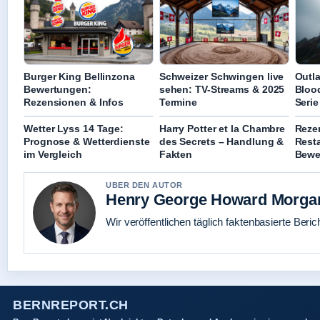
Burger King Bellinzona
Schweizer Schwingen live
Outl
Bewertungen:
sehen: TV-Streams & 2025
Blood
Rezensionen & Infos
Termine
Serie
Wetter Lyss 14 Tage:
Harry Potter et la Chambre
Rezen
Prognose & Wetterdienste
des Secrets – Handlung &
Resta
im Vergleich
Fakten
Bewe
UBER DEN AUTOR
Henry George Howard Morga
Wir veröffentlichen täglich faktenbasierte Beric
BERNREPORT.CH