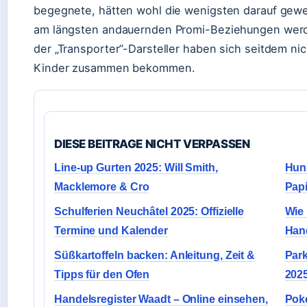
begegnete, hätten wohl die wenigsten darauf gewet
am längsten andauernden Promi-Beziehungen werd
der „Transporter”-Darsteller haben sich seitdem n
Kinder zusammen bekommen.
DIESE BEITRAGE NICHT VERPASSEN
Line-up Gurten 2025: Will Smith,
Hunk
Macklemore & Cro
Papi
Schulferien Neuchâtel 2025: Offizielle
Wie 
Termine und Kalender
Han
Süßkartoffeln backen: Anleitung, Zeit &
Park
Tipps für den Ofen
202
Handelsregister Waadt – Online einsehen,
Poké